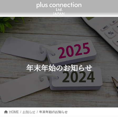
コ
ナ
ン
ビ
テ
ゲ
ン
ー
ツ
シ
へ
ョ
ス
ン
キ
に
ッ
移
プ
動
年末年始のお知らせ
HOME
お知らせ
年末年始のお知らせ